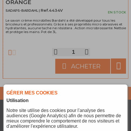
ORANGE
Ref.4434V
SADAPS-BARDAHL |
EN STOCK
Le savon crème microbilles Bardahl a été développé pour tous les
bricoleurs et professionnels. Grâce à ses propriétés micro abrasives et
hydratantes, aucune tache ne résistera . Action microbrossante. Nettoie
et protège les mains. Pot de 3L.
ACHETER
GÉRER MES COOKIES
Abonnez-vous pour ne
JE M'ABONNE
rater aucune info !
Utilisation
Notre site
utilise des cookies pour l'analyse des
SERVICES
audiences (Google Analytics) afin de nous permettre de
CONTACT@PCOMPARTS.FR
mieux comprendre le comportement de nos visiteurs et
PAIEMENT
d'améliorer l'expérience utilisateur.
REJOIGNEZ-NOUS