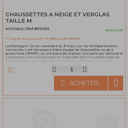
CHAUSSETTES A NEIGE ET VERGLAS
TAILLE M
Ref.8000M
INTFRADIS |
EN STOCK
“
>Cliquer ici pour ouvrir le tableau des tailles<
Loi Montagne : Du 1er novembre au 31 mars, sur les 48 départements
concernés, il est nécessaire d’être équipé de chaussettes ou de 4
pneus hiver (3PMSF), ou une paire de chaînes. Une paire par véhicule et
2 paires pour les 4 roues motrices. Propriétés des Chausettes Siberian
(by König) Pour tous véhicules de tourisme, utilitaires, SUV et 4x4.
Fabrication 100% espagnole (pour le produit et tous ses composants).
Norme EN 16662-1. Facile à mettre en place. Aucun dommage aux roues.
Comportement sans vibration ni bruit. Légères, faciles à manipuler et à
transporter. Produits conçus pour résister à des conditions externes et
n’ont pas besoin d’être retirés lorsque l’on traverse des portions
ACHETER
alternants neige, glace et asphalte. Composition: 100% Polyolefin.
>Cliquez pour tout savoir sur la loi montagne<
“