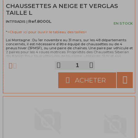
CHAUSSETTES A NEIGE ET VERGLAS
TAILLE L
Ref.8000L
INTFRADIS |
EN STOCK
“
>Cliquer ici pour ouvrir le tableau des tailles<
Loi Montagne : Du 1er novembre au 31 mars, sur les 48 départements
concernés, il est nécessaire d’être équipé de chaussettes ou de 4
pneus hiver (3PMSF), ou une paire de chaînes. Une paire par véhicule et
2 paires pour les 4 roues motrices. Propriétés des Chausettes Siberian
(by König) Pour tous véhicules de tourisme, utilitaires, SUV et 4x4.
Fabrication 100% espagnole (pour le produit et tous ses composants).
Norme EN 16662-1. Facile à mettre en place. Aucun dommage aux roues.
Comportement sans vibration ni bruit. Légères, faciles à manipuler et à
transporter. Produits conçus pour résister à des conditions externes et
n’ont pas besoin d’être retirés lorsque l’on traverse des portions
ACHETER
alternants neige, glace et asphalte. Composition: 100% Polyolefin.
>Cliquez pour tout savoir sur la loi montagne<
“