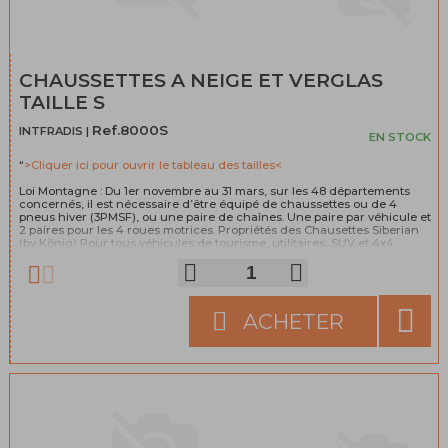
CHAUSSETTES A NEIGE ET VERGLAS
TAILLE S
Ref.8000S
INTFRADIS |
EN STOCK
“
>Cliquer ici pour ouvrir le tableau des tailles<
Loi Montagne : Du 1er novembre au 31 mars, sur les 48 départements
concernés, il est nécessaire d’être équipé de chaussettes ou de 4
pneus hiver (3PMSF), ou une paire de chaînes. Une paire par véhicule et
2 paires pour les 4 roues motrices. Propriétés des Chausettes Siberian
(by König) Pour tous véhicules de tourisme, utilitaires, SUV et 4x4.
Fabrication 100% espagnole (pour le produit et tous ses composants).
Norme EN 16662-1. Facile à mettre en place. Aucun dommage aux roues.
Comportement sans vibration ni bruit. Légères, faciles à manipuler et à
transporter. Produits conçus pour résister à des conditions externes et
n’ont pas besoin d’être retirés lorsque l’on traverse des portions
ACHETER
alternants neige, glace et asphalte. Composition: 100% Polyolefin.
>Cliquez pour tout savoir sur la loi montagne<
“