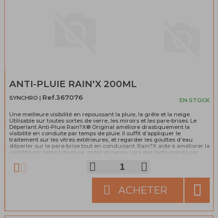
ANTI-PLUIE RAIN'X 200ML
Ref.367076
SYNCHRO |
EN STOCK
Une meilleure visibilité en repoussant la pluie, la grêle et la neige.
Utilisable sur toutes sortes de verre, les miroirs et les pare-brises. Le
Déperlant Anti-Pluie Rain?X® Original améliore drastiquement la
visibilité en conduite par temps de pluie. Il suffit d’appliquer le
traitement sur les vitres extérieures, et regarder les gouttes d’eau
déperler sur le pare-brise tout en conduisant. Rain?X aide à améliorer la
visibilité par temps de pluie, grésil et neige. Lors des tests menés par
une célèbre université, il est apparu qu’une meilleure visibilité améliore
le temps de réponse jusqu’à une seconde et plus. A des vitesses
autoroutières, c’est une distance de freinage diminuée de presque
quatres voitures !
ACHETER