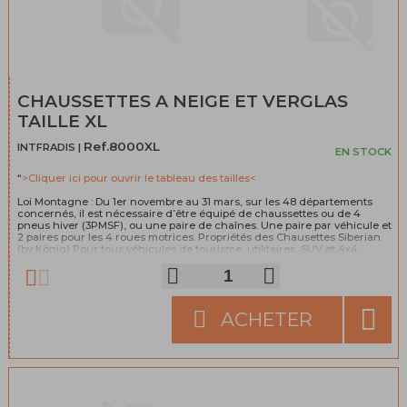
CHAUSSETTES A NEIGE ET VERGLAS
TAILLE XL
Ref.8000XL
INTFRADIS |
EN STOCK
“
>Cliquer ici pour ouvrir le tableau des tailles<
Loi Montagne : Du 1er novembre au 31 mars, sur les 48 départements
concernés, il est nécessaire d’être équipé de chaussettes ou de 4
pneus hiver (3PMSF), ou une paire de chaînes. Une paire par véhicule et
2 paires pour les 4 roues motrices. Propriétés des Chausettes Siberian
(by König) Pour tous véhicules de tourisme, utilitaires, SUV et 4x4.
Fabrication 100% espagnole (pour le produit et tous ses composants).
Norme EN 16662-1. Facile à mettre en place. Aucun dommage aux roues.
Comportement sans vibration ni bruit. Légères, faciles à manipuler et à
transporter. Produits conçus pour résister à des conditions externes et
n’ont pas besoin d’être retirés lorsque l’on traverse des portions
ACHETER
alternants neige, glace et asphalte. Composition: 100% Polyolefin.
>Cliquez pour tout savoir sur la loi montagne<
“