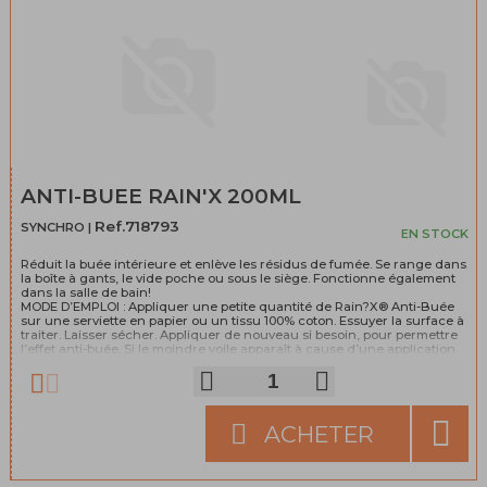
ANTI-BUEE RAIN'X 200ML
Ref.718793
SYNCHRO |
EN STOCK
Réduit la buée intérieure et enlève les résidus de fumée. Se range dans
la boîte à gants, le vide poche ou sous le siège. Fonctionne également
dans la salle de bain!
MODE D’EMPLOI : Appliquer une petite quantité de Rain?X® Anti-Buée
sur une serviette en papier ou un tissu 100% coton. Essuyer la surface à
traiter. Laisser sécher. Appliquer de nouveau si besoin, pour permettre
l’effet anti-buée. Si le moindre voile apparaît à cause d’une application
excessive, vaporiser de l’eau et essuyer avec une microfibre sèche ou
une serviette en papier jusqu’à transparence complète.
ACHETER