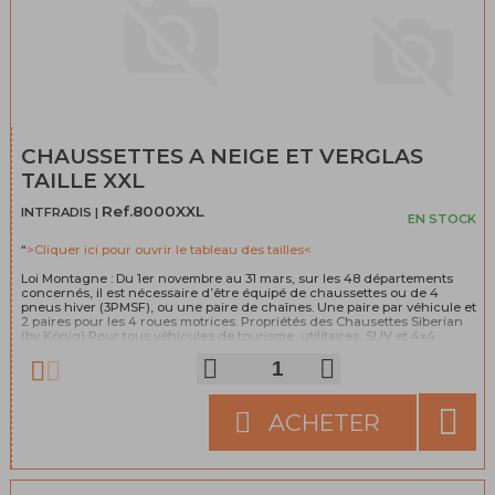
CHAUSSETTES A NEIGE ET VERGLAS
TAILLE XXL
Ref.8000XXL
INTFRADIS |
EN STOCK
“
>Cliquer ici pour ouvrir le tableau des tailles<
Loi Montagne : Du 1er novembre au 31 mars, sur les 48 départements
concernés, il est nécessaire d’être équipé de chaussettes ou de 4
pneus hiver (3PMSF), ou une paire de chaînes. Une paire par véhicule et
2 paires pour les 4 roues motrices. Propriétés des Chausettes Siberian
(by König) Pour tous véhicules de tourisme, utilitaires, SUV et 4x4.
Fabrication 100% espagnole (pour le produit et tous ses composants).
Norme EN 16662-1. Facile à mettre en place. Aucun dommage aux roues.
Comportement sans vibration ni bruit. Légères, faciles à manipuler et à
transporter. Produits conçus pour résister à des conditions externes et
n’ont pas besoin d’être retirés lorsque l’on traverse des portions
ACHETER
alternants neige, glace et asphalte. Composition: 100% Polyolefin.
>Cliquez pour tout savoir sur la loi montagne<
“