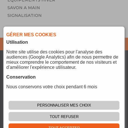
EQUIPEMENTS HIVER
SAVON A MAIN
SIGNALISATION
GÉRER MES COOKIES
Utilisation
Abonnez-vous pour ne
JE M'ABONNE
rater aucune info !
Notre site
utilise des cookies pour l'analyse des
audiences (Google Analytics) afin de nous permettre de
SERVICES
mieux comprendre le comportement de nos visiteurs et
CONTACT@PCOMPARTS.FR
d'améliorer l'expérience utilisateur.
PAIEMENT
Conservation
REJOIGNEZ-NOUS
LIVRAISON
GESTION
Nous conservons votre choix pendant 6 mois
:
COOKIES
CGU
CGV
PERSONNALISER MES CHOIX
CONTACT
TOUT REFUSER