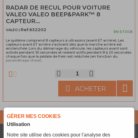
RADAR DE RECUL POUR VOITURE
VALEO VALEO BEEP&PARK™ 8
CAPTEUR...
Ref.632202
VALEO |
EN STOCK
Le système comprend 8 capteurs à ultrasons (avant ET arrière). Les
capteurs avant ET arrière s'activent dès que la marche arrière est
enclenchée. Lors du démarrage du véhicule, les capteurs avant sont
activés pendant 30 secondes et restent actifs pendant 8 à 20 secondes
chaque fois que la pédale de frein est relâchée (en fonction du
paramétrage choisi).
ACHETER
GÉRER MES COOKIES
Abonnez-vous pour ne
JE M'ABONNE
rater aucune info !
Utilisation
Notre site
utilise des cookies pour l'analyse des