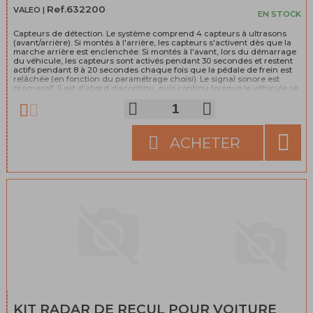
Ref.632200
VALEO |
EN STOCK
Capteurs de détection. Le système comprend 4 capteurs à ultrasons
(avant/arrière). Si montés à l'arrière, les capteurs s'activent dès que la
marche arrière est enclenchée. Si montés à l'avant, lors du démarrage
du véhicule, les capteurs sont activés pendant 30 secondes et restent
actifs pendant 8 à 20 secondes chaque fois que la pédale de frein est
relâchée (en fonction du paramétrage choisi). Le signal sonore est
progressif. Il est d'abord discontinu, puis continu lorsque le véhicule se
trouve à 30 cm de l'obstacle. Le système détecte les obstacles situés de
10 et 170 cm du véhicule. Le système détecte automatiquement les
capteurs défectueux ou mal installés. L'écran alerte le conducteur et
identifie l'emplacement du capteur défectueux.
ACHETER
KIT RADAR DE RECUL POUR VOITURE