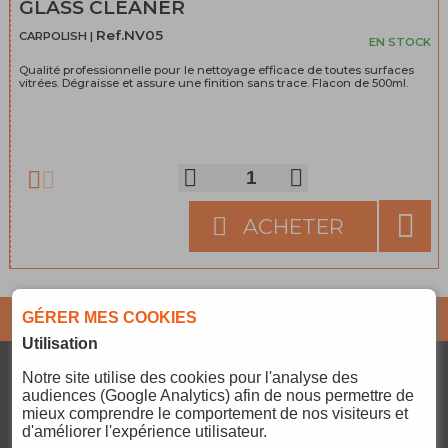
GLASS CLEANER
Ref.NV05
CARPOLISH |
EN STOCK
Qualité professionnelle pour le nettoyage efficace de toutes surfaces
vitrées. Dégraisse et assure une finition sans trace. Flacon de 500ml.
ACHETER
GÉRER MES COOKIES
Abonnez-vous pour ne
JE M'ABONNE
rater aucune info !
Utilisation
Notre site
utilise des cookies pour l'analyse des
SERVICES
audiences (Google Analytics) afin de nous permettre de
CONTACT@PCOMPARTS.FR
mieux comprendre le comportement de nos visiteurs et
PAIEMENT
d'améliorer l'expérience utilisateur.
REJOIGNEZ-NOUS