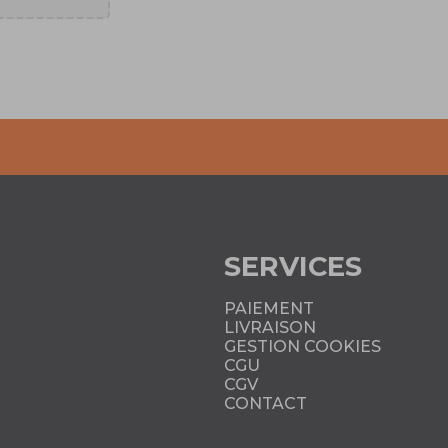
_)
R (280_,
SERVICES
_, 290_)
PAIEMENT
C_)
LIVRAISON
GESTION COOKIES
_, 2R_)
CGU
CGV
CONTACT
3/5 PORTES