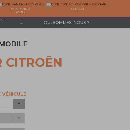
MON PANIER
CONTACT
(VIDE)
 ET
QUI SOMMES-NOUS ?
MOBILE
 CITROËN
 VÉHICULE