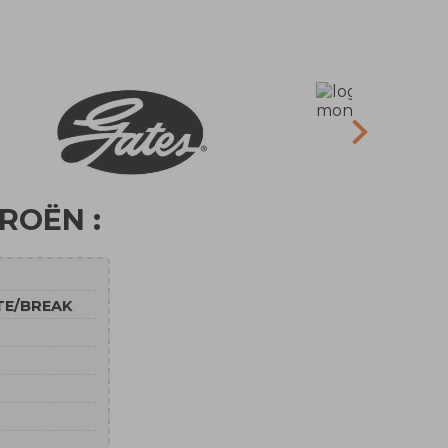
TROËN :
TE/BREAK