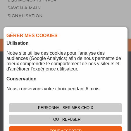
EQUIPEMENTS HIVER
SAVON A MAIN
SIGNALISATION
GÉRER MES COOKIES
Utilisation
Abonnez-vous pour ne
JE M'ABONNE
rater aucune info !
Notre site
utilise des cookies pour l'analyse des
audiences (Google Analytics) afin de nous permettre de
SERVICES
mieux comprendre le comportement de nos visiteurs et
CONTACT@PCOMPARTS.FR
d'améliorer l'expérience utilisateur.
PAIEMENT
Conservation
REJOIGNEZ-NOUS
LIVRAISON
GESTION
Nous conservons votre choix pendant 6 mois
:
COOKIES
CGU
CGV
PERSONNALISER MES CHOIX
CONTACT
TOUT REFUSER